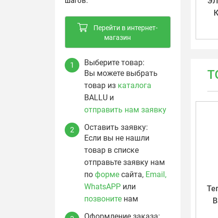
шагов.
ЭЛ
Перейти в интернет-
магазин
Выберите товар:
1
Т
Вы можете выбрать
товар из
каталога
BALLU и
отправить нам заявку
Оставить заявку:
2
Если вы не нашли
товар в списке
отправьте заявку нам
по
форме
сайта,
Email,
WhatsAPP
или
Те
позвоните
нам
B
Оформление заказа: