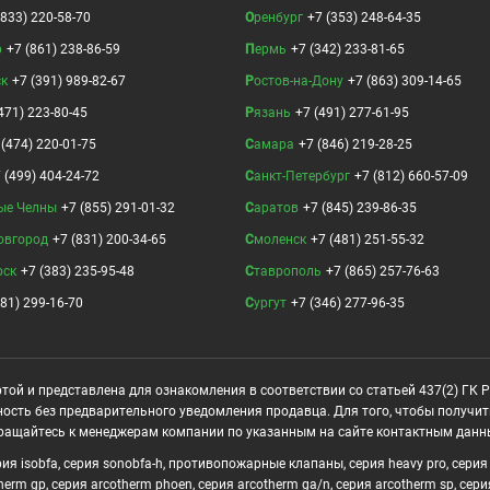
(833) 220-58-70
Оренбург
+7 (353) 248-64-35
р
+7 (861) 238-86-59
Пермь
+7 (342) 233-81-65
ск
+7 (391) 989-82-67
Ростов-на-Дону
+7 (863) 309-14-65
471) 223-80-45
Рязань
+7 (491) 277-61-95
 (474) 220-01-75
Самара
+7 (846) 219-28-25
 (499) 404-24-72
Санкт-Петербург
+7 (812) 660-57-09
ые Челны
+7 (855) 291-01-32
Саратов
+7 (845) 239-86-35
овгород
+7 (831) 200-34-65
Смоленск
+7 (481) 251-55-32
рск
+7 (383) 235-95-48
Ставрополь
+7 (865) 257-76-63
381) 299-16-70
Сургут
+7 (346) 277-96-35
той и представлена для ознакомления в соответствии со статьей 437(2) ГК 
ность без предварительного уведомления продавца. Для того, чтобы получи
ращайтесь к менеджерам компании по указанным на сайте контактным данн
я isobfa, серия sonobfa-h, противопожарные клапаны, серия heavy pro, серия ar
otherm gp, серия arcotherm phoen, серия arcotherm ga/n, серия arcotherm sp, сер