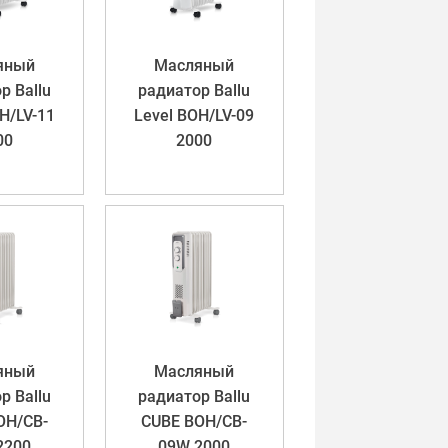
яный
Масляный
р Ballu
радиатор Ballu
H/LV-11
Level BOH/LV-09
00
2000
яный
Масляный
р Ballu
радиатор Ballu
OH/CB-
CUBE BOH/CB-
2200
09W 2000