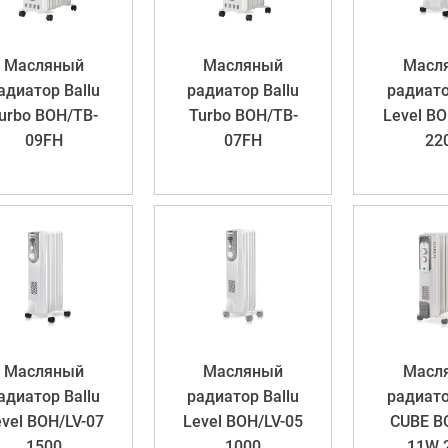
Масляный
Масляный
Масл
адиатор Ballu
радиатор Ballu
радиато
urbo BOH/TB-
Turbo BOH/TB-
Level BO
09FH
07FH
22
Масляный
Масляный
Масл
адиатор Ballu
радиатор Ballu
радиато
vel BOH/LV-07
Level BOH/LV-05
CUBE B
1500
1000
11W 