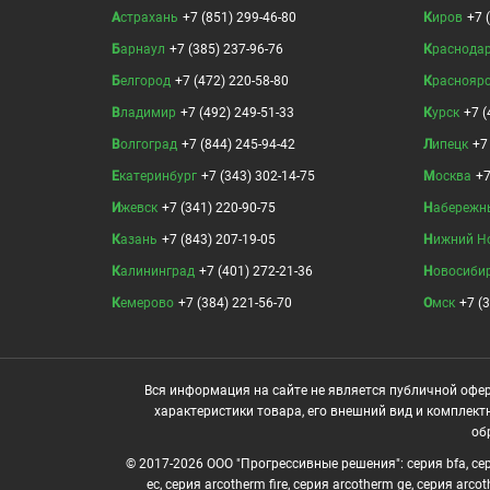
Астрахань
+7 (851) 299-46-80
Киров
+7 
Барнаул
+7 (385) 237-96-76
Краснода
Белгород
+7 (472) 220-58-80
Краснояр
Владимир
+7 (492) 249-51-33
Курск
+7 (
Волгоград
+7 (844) 245-94-42
Липецк
+7
Екатеринбург
+7 (343) 302-14-75
Москва
+7
Ижевск
+7 (341) 220-90-75
Набережн
Казань
+7 (843) 207-19-05
Нижний Н
Калининград
+7 (401) 272-21-36
Новосиби
Кемерово
+7 (384) 221-56-70
Омск
+7 (
Вся информация на сайте не является публичной офер
характеристики товара, его внешний вид и комплект
об
© 2017-2026 ООО "Прогрессивные решения": серия bfa, сери
ec, серия arcotherm fire, серия arcotherm ge, серия arc