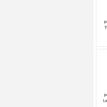
р
T
р
Le