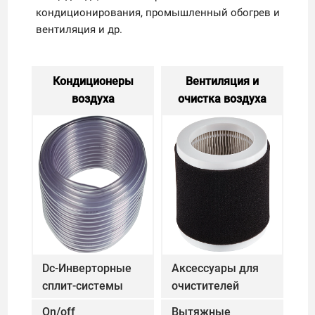
кондиционирования, промышленный обогрев и
вентиляция и др.
Кондиционеры
Вентиляция и
воздуха
Кондиционеры воздуха
очистка воздуха
Вентиляц
Dc-Инверторные
Аксессуары для
сплит-системы
DC-Инверторные сплит-системы
очистителей
воздуха
Аксессуары для о
On/off
Вытяжные