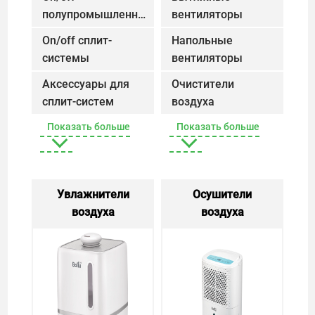
полупромышленные
вентиляторы
Вытяжные в
сплит-системы
On/Off полупромышленные сплит-
On/off сплит-
Напольные
системы
On/Off сплит-системы
вентиляторы
Напольные в
Аксессуары для
Очистители
сплит-систем
Аксессуары для сплит-систем
воздуха
Очистители возду
Показать больше
Показать больше
Увлажнители
Осушители
воздуха
Увлажнители воздуха
воздуха
Осушители в