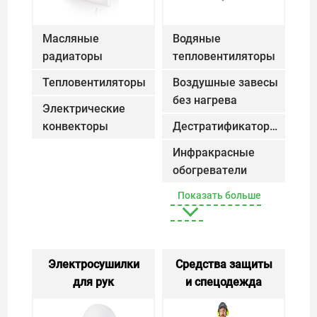
Масляные
Водяные
радиаторы
Масляные радиаторы
тепловентиляторы
Водяны
Тепловентиляторы
Тепловентиляторы
Воздушные завесы
без нагрева
Воздушные за
Электрические
конвекторы
Электрические конвекторы
Дестратификаторы
Дестратификаторы
Инфракрасные
обогреватели
газовые
Инфракрасные об
Показать больше
Электросушилки
Средства защиты
для рук
Электросушилки для рук
и спецодежда
Средства