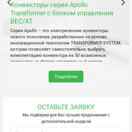
Конвекторы серия Apollo
Transformer с блоком управления
BEC/AT
Серия Apollo – это электрические конвекторы
нового поколения, разработанные на основе
инновационной технологии TRANSFORMER SYSTEM,
которая позволяет самостоятельно выбрать
комплектацию конвектора из 50 возможных
вариантов: выберите отопительный модуль
необходимой мощности – 1500, 2000 или 2500 Вт,
подберите блок управления – надёжный
Подробнее
механический, сверхточный электронный или
энергоэффективный digital INVERTER, продумайте
необходимый вариант установки конвектора –
настенный или напольный, расширьте возможности
конвектора с помощью съемного модуля Wi-Fi и
ОСТАВЬТЕ ЗАЯВКУ
управляйте им удаленно с через фирменное
Мы подберем для Вас лучшее предложение с
приложение HOMMYN
дополнительной скидкой