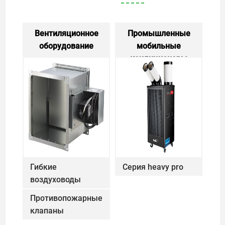
Вентиляционное
Промышленные
оборудование
Вентиляционное оборудование
мобильные
кондиционеры
Промышл
Гибкие
Серия heavy pro
Серия Hea
воздуховоды
Гибкие воздуховоды
Противопожарные
клапаны
Противопожарные клапаны