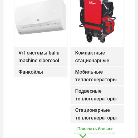
Vrf-системы ballu
Компактные
machine sibercool
стационарные
bvrf-ks6
VRF-системы Ballu Machine SiberCool BVRF
теплогенераторы
Фанкойлы
Фанкойлы
Мобильные
ballu-biemmedue
Компактн
теплогенераторы
ballu-biemmedue
Мобильны
Подвесные
теплогенераторы
ballu-biemmedue
Подвесны
Стационарные
теплогенераторы
ballu-biemmedue
Стациона
Показать больше