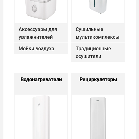
Аксессуары для
Сушильные
увлажнителей
мультикомплексы
Сушиль
воздуха
Аксессуары для увлажнителей воздуха
Мойки воздуха
Мойки воздуха
Традиционные
осушители
Традиционные 
Водонагреватели
Водонагреватели
Рециркуляторы
Рецирку