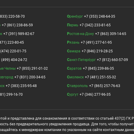
(833) 220-58-70
Оренбург
+7 (353) 248-64-35
р
+7 (861) 238-86-59
Пермь
+7 (342) 233-81-65
ск
+7 (391) 989-82-67
Ростов-на-Дону
+7 (863) 309-14-65
471) 223-80-45
Рязань
+7 (491) 277-61-95
 (474) 220-01-75
Самара
+7 (846) 219-28-25
 (499) 404-24-72
Санкт-Петербург
+7 (812) 660-57-09
ые Челны
+7 (855) 291-01-32
Саратов
+7 (845) 239-86-35
овгород
+7 (831) 200-34-65
Смоленск
+7 (481) 251-55-32
рск
+7 (383) 235-95-48
Ставрополь
+7 (865) 257-76-63
381) 299-16-70
Сургут
+7 (346) 277-96-35
той и представлена для ознакомления в соответствии со статьей 437(2) ГК 
ность без предварительного уведомления продавца. Для того, чтобы получи
ращайтесь к менеджерам компании по указанным на сайте контактным данн