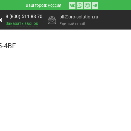
Ваш город:
Россия
8 (800) 511-88-70
bll@pro-solution.ru
Заказать звонок
Единый email
5-4BF