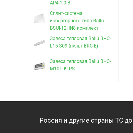
AP4-1.0-B
Сплит-система
инверторного типа Ballu
BSUI-12HN8 комплект
Завеса тепловая Ballu BHC-
L15-S09 (пульт BRC-E)
Завеса тепловая Ballu BHC-
M10T09-PS
Россия и другие страны ТС д