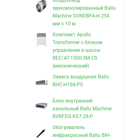
Воздуховод
звукоизолированный Ballu
Machine SONOBFA-H 254
мм х 10 м
Комплект Apollo
Transformer с блоком
управления и шасси
BEC/AT-1500-3M CS
(механический)
Завеса воздушная Ballu
BHC-H10A-PS
Блок внутренний
канальный Ballu Machine
BVRFDS-KS7-28-P
Обогреватель
инфракрасный Ballu BIH-