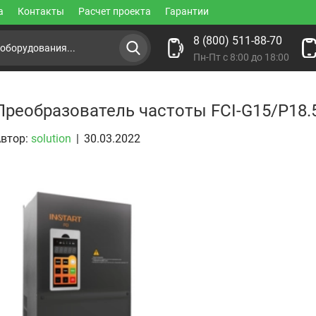
а
Контакты
Расчет проекта
Гарантии
8 (800) 511-88-70
Пн-Пт с 8:00 до 18:00
Преобразователь частоты FCI-G15/P18.
втор:
solution
|
30.03.2022