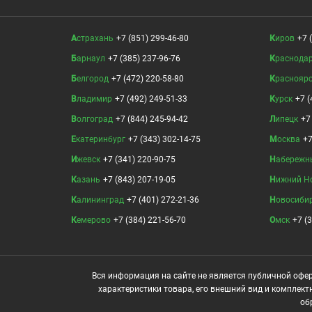
Астрахань
+7 (851) 299-46-80
Киров
+7 
Барнаул
+7 (385) 237-96-76
Краснода
Белгород
+7 (472) 220-58-80
Краснояр
Владимир
+7 (492) 249-51-33
Курск
+7 (
Волгоград
+7 (844) 245-94-42
Липецк
+7
Екатеринбург
+7 (343) 302-14-75
Москва
+7
Ижевск
+7 (341) 220-90-75
Набережн
Казань
+7 (843) 207-19-05
Нижний Н
Калининград
+7 (401) 272-21-36
Новосиби
Кемерово
+7 (384) 221-56-70
Омск
+7 (
Вся информация на сайте не является публичной офер
характеристики товара, его внешний вид и комплект
об