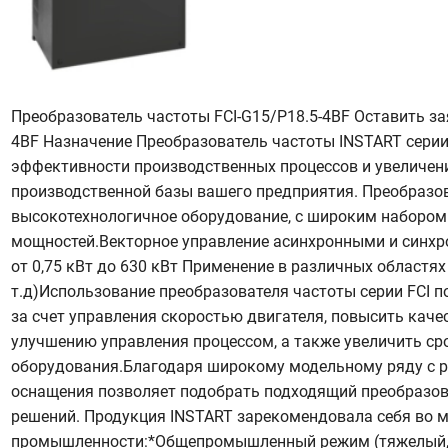
Преобразователь частоты FCI-G15/P18.5-4BF Оставить за
4BF Назначение Преобразователь частоты INSTART серии
эффективности производственных процессов и увеличен
производственной базы вашего предприятия. Преобразо
высокотехнологичное оборудование, с широким наборо
мощностей.Векторное управление асинхронными и синх
от 0,75 кВт до 630 кВт Применение в различных областях
т.д)Использование преобразователя частоты серии FCI п
за счет управления скоростью двигателя, повысить кач
улучшению управления процессом, а также увеличить ср
оборудования.Благодаря широкому модельному ряду с 
оснащения позволяет подобрать подходящий преобразов
решений. Продукция INSTART зарекомендовала себя во м
промышленности:*Общепромышленный режим (тяжелый, G