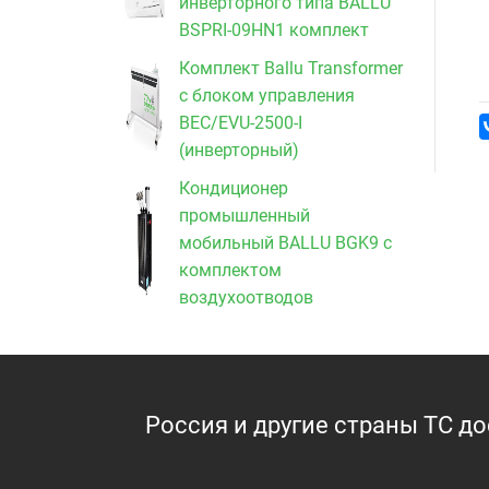
инверторного типа BALLU
BSPRI-09HN1 комплект
Комплект Ballu Transformer
с блоком управления
BEC/EVU-2500-I
(инверторный)
Кондиционер
промышленный
мобильный BALLU BGK9 с
комплектом
воздухоотводов
Россия и другие страны ТС д