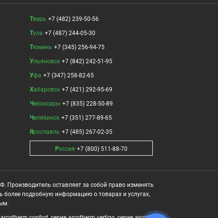
Тверь
+7 (482) 239-50-56
Тула
+7 (487) 244-05-30
Тюмень
+7 (345) 256-94-75
Ульяновск
+7 (842) 242-51-95
Уфа
+7 (347) 258-82-65
Хабаровск
+7 (421) 292-95-69
Чебоксары
+7 (835) 228-50-89
Челябинск
+7 (351) 277-89-65
Ярославль
+7 (485) 267-02-35
Россия
+7 (800) 511-88-70
РФ. Производитель оставляет за собой право изменять
ть более подробную информацию о товарах и услугах,
ым.
cotherm confort, серия arcotherm vertigo, серия arcotherm