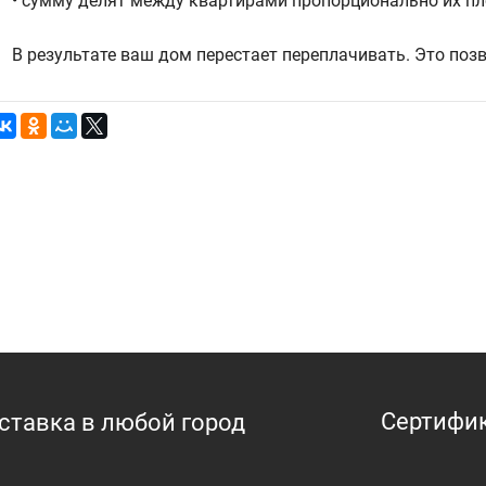
• сумму делят между квартирами пропорционально их п
В результате ваш дом перестает переплачивать. Это поз
Сертифи
оставка в любой город