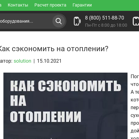
а
Контакты
Расчет проекта
Гарантии
8 (800) 511-88-70
Пн-Пт с 8:00 до 18:00
Как сэкономить на отоплении?
втор:
solution
|
15.10.2021
Пог
что
А т
кот
пер
сух
про
дой
хол