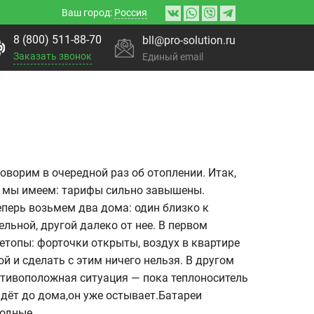
Ваш город:
Россия
8 (800) 511-88-70
bll@pro-solution.ru
Заказать звонок
Единый email
оворим в очередной раз об отоплении. Итак,
 мы имеем: тарифы сильно завышены.
еперь возьмем два дома: один близко к
ельной, другой далеко от нее. В первом
етопы: форточки открыты, воздух в квартире
ой и сделать с этим ничего нельзя. В другом
тивоположная ситуация — пока теплоноситель
дёт до дома,он уже остывает.Батареи
одные.