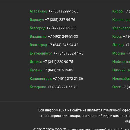
Астрахань
+7 (851) 299-46-80
Киров
+7 
Барнаул
+7 (385) 237-96-76
Краснода
Белгород
+7 (472) 220-58-80
Краснояр
Владимир
+7 (492) 249-51-33
Курск
+7 (
Волгоград
+7 (844) 245-94-42
Липецк
+7
Екатеринбург
+7 (343) 302-14-75
Москва
+7
Ижевск
+7 (341) 220-90-75
Набережн
Казань
+7 (843) 207-19-05
Нижний Н
Калининград
+7 (401) 272-21-36
Новосиби
Кемерово
+7 (384) 221-56-70
Омск
+7 (
Вся информация на сайте не является публичной офер
характеристики товара, его внешний вид и комплект
об
© 2017-2026 ООО "Прогрессивные решения": серия bfa, сери