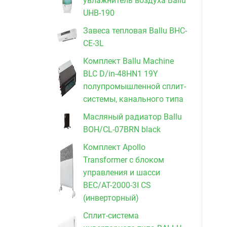
увлажнитель воздуха Ballu
UHB-190
Завеса тепловая Ballu BHC-
CE-3L
Комплект Ballu Machine
BLC D/in-48HN1 19Y
полупромышленной сплит-
системы, канального типа
Масляный радиатор Ballu
BOH/CL-07BRN black
Комплект Apollo
Transformer с блоком
управления и шасси
BEC/AT-2000-3I CS
(инверторный)
Сплит-система