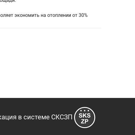
лощади.
воляет экономить на отоплении от 30%
кация в системе СКСЗП