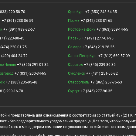
(833) 220-58-70
Оренбург
+7 (353) 248-64-35
р
+7 (861) 238-86-59
Пермь
+7 (342) 233-81-65
ск
+7 (391) 989-82-67
Ростов-на-Дону
+7 (863) 309-14-65
471) 223-80-45
Рязань
+7 (491) 277-61-95
 (474) 220-01-75
Самара
+7 (846) 219-28-25
 (499) 404-24-72
Санкт-Петербург
+7 (812) 660-57-09
ые Челны
+7 (855) 291-01-32
Саратов
+7 (845) 239-86-35
овгород
+7 (831) 200-34-65
Смоленск
+7 (481) 251-55-32
рск
+7 (383) 235-95-48
Ставрополь
+7 (865) 257-76-63
381) 299-16-70
Сургут
+7 (346) 277-96-35
той и представлена для ознакомления в соответствии со статьей 437(2) ГК 
ность без предварительного уведомления продавца. Для того, чтобы получи
ращайтесь к менеджерам компании по указанным на сайте контактным данн
я isobfa, серия sonobfa-h, противопожарные клапаны, серия heavy pro, серия ar